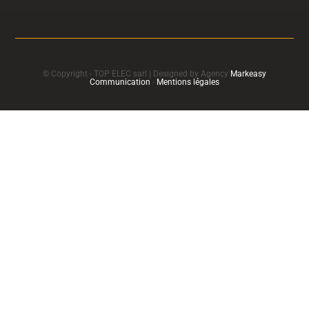
© Copyright - TOP ELEC sarl | Designed by Agency
Markeasy
Communication
-
Mentions légales