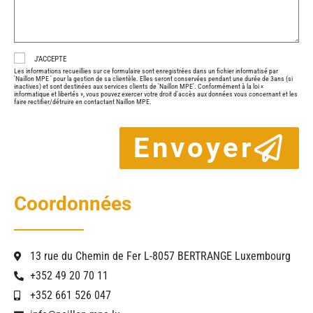
J'ACCEPTE
Les informations recueillies sur ce formulaire sont enregistrées dans un fichier informatisé par
'Naillon MPE ' pour la gestion de sa clientèle. Elles seront conservées pendant une durée de 3ans (si
inactives) et sont destinées aux services clients de 'Naillon MPE'. Conformément à la loi «
informatique et libertés », vous pouvez exercer votre droit d'accès aux données vous concernant et les
faire rectifier/détruire en contactant Naillon MPE.
Envoyer
Coordonnées
13 rue du Chemin de Fer L-8057 BERTRANGE Luxembourg
+352 49 20 70 11
+352 661 526 047