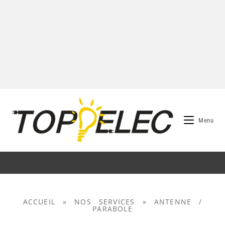
Menu
Antenne / Parabole
ACCUEIL
»
NOS SERVICES
»
ANTENNE /
PARABOLE