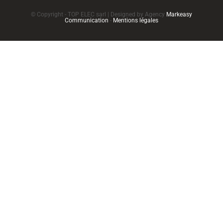
© Copyright - TOP ELEC sarl | Designed by Agency
Markeasy
Communication
-
Mentions légales